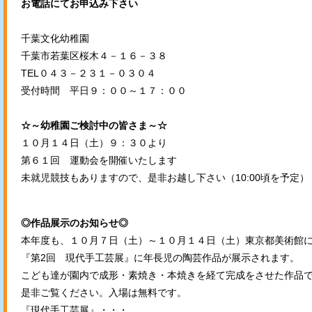
お電話にてお申込み下さい
千葉文化幼稚園
千葉市若葉区桜木４－１６－３８
TEL０４３－２３１－０３０４
受付時間 平日９：００～１７：００
☆～幼稚園ご検討中の皆さま～☆
１０月１４日（土）９：３０より
第６１回 運動会を開催いたします
未就児競技もありますので、是非お越し下さい（10:00頃を予定）
◎作品展示のお知らせ◎
本年度も、１０月７日（土）～１０月１４日（土）東京都美術館
『第2回 現代手工芸展』に年長児の陶芸作品が展示されます。
こども達が園内で成形・素焼き・本焼きを経て完成をさせた作品
是非ご覧ください。入場は無料です。
『現代手工芸展』・・・