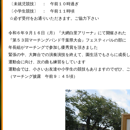
〔未就児競技〕 ： 午前１０時過ぎ
〔小学生競技〕 ： 午前１１時頃
☆必ず受付をお通りいただきます。ご協力下さい
令和６年９月１６日（月）『大網白里アリーナ』にて開催された
『第５３回マーチングバンド千葉県大会』フェスティバルの部に
年長組がマーチングで参加し優秀賞を頂きました
緊張の中、大舞台での演奏演技を終えて、園生活でもさらに成長
運動会に向け、次の曲も練習をしています
運動会では、小さいお友達や小学生の競技もありますのでぜひ、
（マーチング披露 午前９：４５頃）