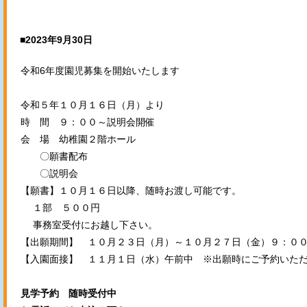
■2023年9月30日
令和6年度園児募集を開始いたします
令和５年１０月１６日（月）より
時 間 ９：００～説明会開催
会 場 幼稚園２階ホール
〇願書配布
〇説明会
【願書】１０月１６日以降、随時お渡し可能です。
１部 ５００円
事務室受付にお越し下さい。
【出願期間】 １０月２３日（月）～１０月２７日（金）９：０
【入園面接】 １１月１日（水）午前中 ※出願時にご予約いた
見学予約 随時受付中