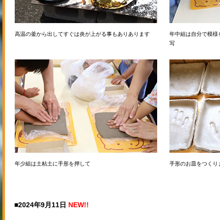
高温の釜から出してすぐは炎が上がる事もありあります
年中組は自分で模様
写
年少組は土粘土に手形を押して
手形のお皿をつくり
■2024年9月11日
NEW!!