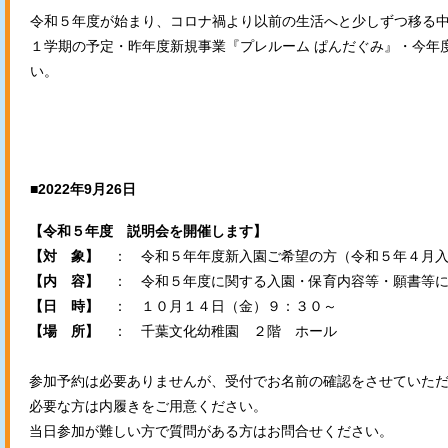
令和５年度が始まり、コロナ禍より以前の生活へと少しずつ移る
１学期の予定・昨年度新規事業『プレルーム ぱんだぐみ』・今年
い。
■2022年9月26日
【令和５年度 説明会を開催します】
【対 象】
： 令和５年年度新入園ご希望の方（令和５年４月入
【内 容】
： 令和５年度に関する入園・保育内容等・願書等に
【日 時】
： １０月１４日（金）９：３０～
【場 所】
： 千葉文化幼稚園 ２階 ホール
参加予約は必要ありませんが、受付でお名前の確認をさせていた
必要な方は内履きをご用意ください。
当日参加が難しい方で質問がある方はお問合せください。