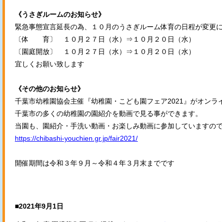
《うさぎルームのお知らせ》
緊急事態宣言延長の為、１０月のうさぎルーム体育の日程が変更
〔体 育〕 １０月２７日（水）⇒１０月２０日（水）
〔園庭開放〕 １０月２７日（水）⇒１０月２０日（水）
宜しくお願い致します
《その他のお知らせ》
千葉市幼稚園協会主催『幼稚園・こども園フェア2021』がオンラ
千葉市の多くの幼稚園の園紹介を動画で見る事ができます。
当園も、園紹介・手洗い動画・お楽しみ動画に参加していますの
https://chibashi-youchien.gr.jp/fair2021/
開催期間は令和３年９月～令和４年３月末までです
■2021年9月1日