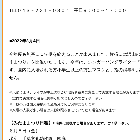
TEL０４３－２３１－０３０４ 平日９：００～１７：００
■2022年8月4日
今年度も無事に１学期を終えることが出来ました。皆様には沢山
ままつり』を開催いたします。今年は、シンガーソングライター
す。園内に入場される方小学生以上の方はマスクと手指の消毒を
せん
。
※天候により、ライブが中止の場合や場所を室内に変更して実施する場合があります
室内で実施する場合は見学が出来ませんのでご了承下さい
※一般の方は園児席以外で立ち見でのご見学になります
※来場の人数が多い場合は人数制限をさせていただく場合があります
【みたままつり日程】
※時間は前後する場合があります。ご了承下さい。
８月５日（金）
場所 千葉文化幼稚園 園庭