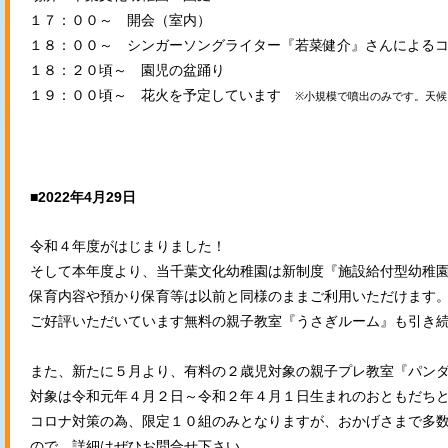
１７：００～ 開会（室内）
１８：００～ シンガーソングライター『若菜健介』さんによる
１８：２０頃～ 園児の盆踊り
１９：００頃～ 花火を予定しています
※小規模で噴出のみです。天候
■2022年4月29日
令和４年度がはじまりました！
そして本年度より、当千葉文化幼稚園は新制度『施設給付型幼稚
保育内容や預かり保育等は以前と同様のままご利用いただけます
ご好評いただいています無料の親子教室『うさぎルーム』も引き
また、新たに５月より、有料の２歳児対象の親子プレ教室『パン
対象は令和元年４月２日～令和２年４月１日生まれのおともだち
コロナ対策の為、限定１０組のみとなりますが、おかげさまで多
ので、詳細はぜひお問合せ下さい。